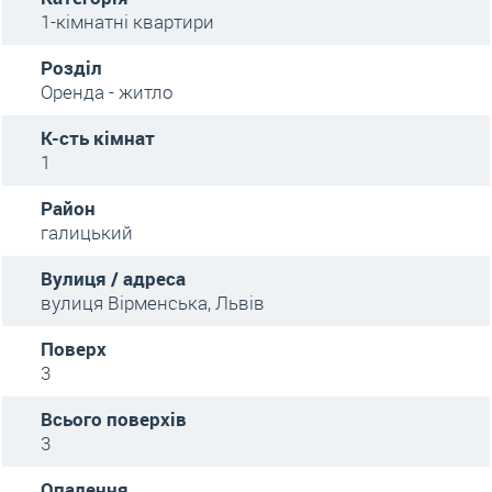
1-кімнатні квартири
Розділ
Оренда - житло
К-сть кімнат
1
Район
галицький
Вулиця / адреса
вулиця Вірменська, Львів
Поверх
3
Всього поверхів
3
Опалення