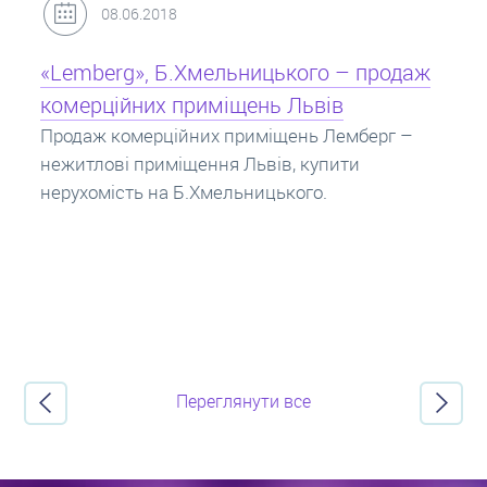
31.05.2018
Кредит під заставу нерухомості: іпотека
Іпотека на квартиру – кредит на житло під
заставу нерухомості. Купити в іпотеку – що
потрібно знати? Консультація від Експертів
про іпотечні кредити.
Переглянути все