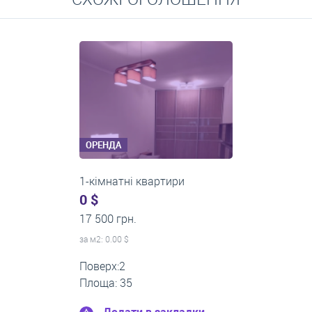
Середні ціни на довготривалу оренду квартир, особняків,
кімнат
ОРЕНДА
1-кімнатні квартири
0 $
22 500 грн.
за м
2
: 0.00 $
Поверх:12
Площа: 60