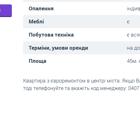
Опалення
інди
м
Меблі
є
Побутова техніка
є вся
Терміни, умови оренди
на д
Площа
45м. 
Квартира з євроремонтом в центрі міста. Якщо Ва
тоді телефонуйте та вкажіть код менеджеру: 040