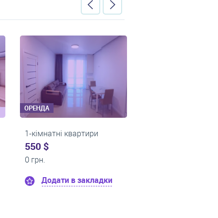
ОРЕНДА
ОРЕНДА
и
1-кімнатні квартири
1-кімнатні 
0 $
0 $
13 000 грн.
13 550 грн.
адки
Додати в закладки
Додати 