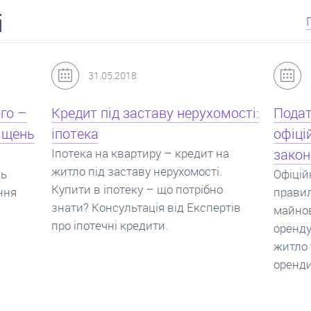
і
24.07.2017
мості:
Податок з оренди квартири,
Новоб
офіційний договір оренди та
пропо
на
законна здача житла
реаль
Офіційно здати квартиру в найм. Як
Новобу
о
правильно укладати договір
перева
ртів
майнового найму, який податок за
новобу
оренду квартири. Законно здати
ціни н
житло та грамотно підписати договір
нарахо
оренди квартири.
новобу
які за
новобу