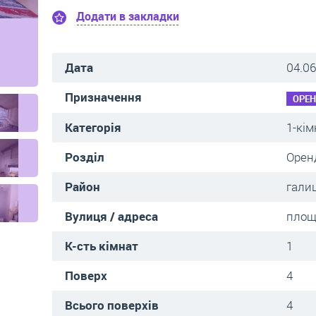
Додати в закладки
Дата
04.06
Призначення
ОРЕ
Категорія
1-кім
Розділ
Орен
Район
гали
Вулиця / адреса
площ
К-сть кімнат
1
Поверх
4
Всього поверхів
4