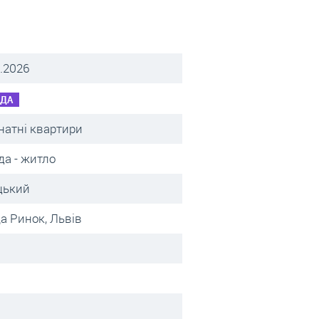
.2026
НДА
натні квартири
да - житло
цький
а Ринок, Львів