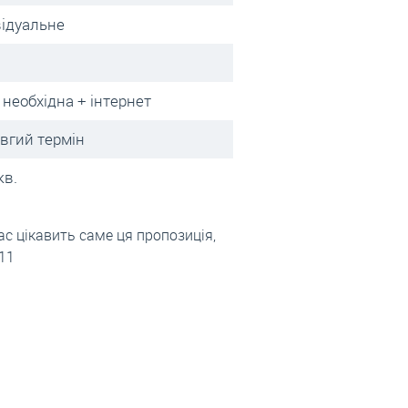
відуальне
 необхідна + інтернет
овгий термін
кв.
с цікавить саме ця пропозиція,
711