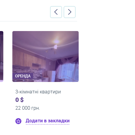
ОРЕНДА
ОРЕНДА
ири
Багато-кімнатні кв-ри
1-кімнатні
0 $
0 $
20 000 грн.
9 000 грн.
кладки
Додати в закладки
Додат