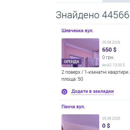
Знайдено 44566 
Шевченка вул.
05.08.2026
650 $
0 грн.
ОРЕНДА
за м
2
: 13.00 $
2 поверх /
1-кімнатні квартири 
площа: 50
Додати в закладки
Панча вул.
05.08.2026
0 $