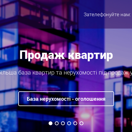
Зателефонуйте нам:
Оренда квартир
ільша база Львова - нерухомості та квартир в о
База нерухомості - оголошення