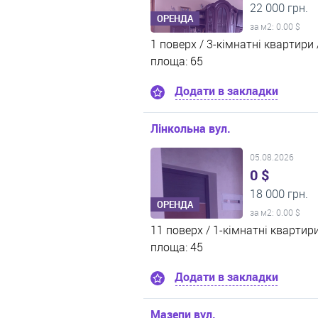
22 000 грн.
ОРЕНДА
за м
2
: 0.00 $
1 поверх /
3-кімнатні квартири 
площа: 65
Додати в закладки
Лінкольна вул.
05.08.2026
0 $
18 000 грн.
ОРЕНДА
за м
2
: 0.00 $
11 поверх /
1-кімнатні квартири
площа: 45
Додати в закладки
Мазепи вул.